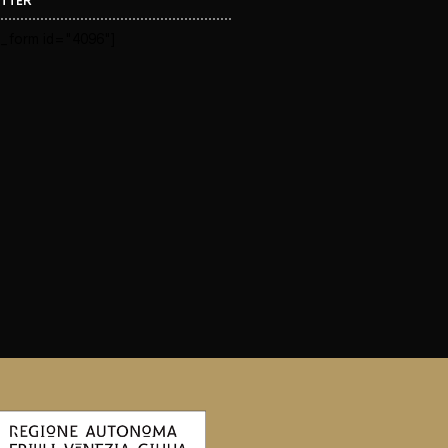
TTER
_form id="4096"]