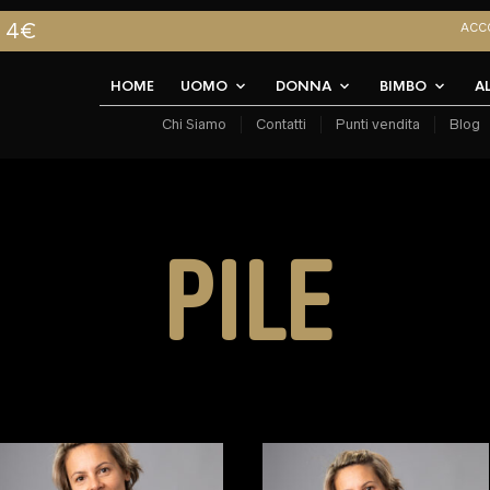
A 4€
ACC
HOME
UOMO
DONNA
BIMBO
A
Chi Siamo
Contatti
Punti vendita
Blog
PILE