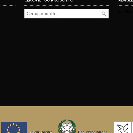
CERCA IL TUO PRODOTTO
NEWSLE
[mc4wp