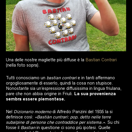
Una delle nostre magliette più diffuse è la
Bastian Contrari
(nella foto sopra).
Tutti conosciamo un
bastian contrari
e in tanti affermano
orgogliosamente di esserlo, quindi la cosa non stupisce.
Nonostante sia un’espressione diffusissima in lingua friulana,
pare che non abbia origine in Friuli.
La sua provenienza
sembra essere piemontese.
Nel
Dizionario moderno
di Alfredo Panzini del 1935 la si
definisce così:
«Bastiàn cuntrari: pop. detto nelle terre
subalpine di persona che contraddice per sistema.»
. Su chi
fosse il
Bastian
in questione ci sono più ipotesi. Quelle