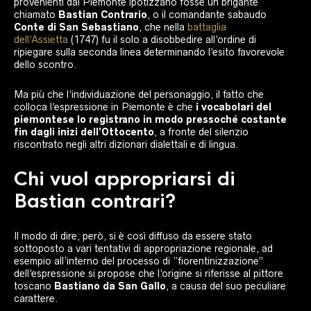
provenienti dal Piemonte ipotizzano fosse un brigante
chiamato
Bastian Contrario
, o il comandante sabaudo
Conte di San Sebastiano
, che nella
battaglia
dell’Assietta
(1747) fu il solo a disobbedire all’ordine di
ripiegare sulla seconda linea determinando l’esito favorevole
dello scontro.
Ma più che l’individuazione del personaggio, il fatto che
colloca l’espressione in Piemonte è che
i vocabolari del
piemontese lo registrano in modo pressoché costante
fin dagli inizi dell’Ottocento
, a fronte del silenzio
riscontrato negli altri dizionari dialettali e di lingua.
Chi vuol appropriarsi di
Bastian contrari?
Il modo di dire, però, si è così diffuso da essere stato
sottoposto a vari tentativi di appropriazione regionale, ad
esempio all’interno del processo di “fiorentinizzazione”
dell’espressione si propose che l’origine si riferisse al pittore
toscano
Bastiano da San Gallo
, a causa del suo peculiare
carattere.