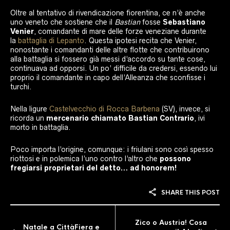
Oltre al tentativo di rivendicazione fiorentina, ce n’è anche
uno veneto che sostiene che il
Bastian
fosse
Sebastiano
Venier
, comandante di mare delle forze veneziane durante
la
battaglia di Lepanto
. Questa ipotesi recita che Venier,
nonostante i comandanti delle altre flotte che contribuirono
alla battaglia si fossero già messi d’accordo su tante cose,
continuava ad opporsi. Un po’ difficile da credersi, essendo lui
proprio il comandante in capo dell’Alleanza che sconfisse i
turchi.
Nella ligure
Castelvecchio di Rocca Barbena
(SV), invece, si
ricorda un
mercenario chiamato Bastian Contrario
, ivi
morto in battaglia.
Poco importa l’origine, comunque: i friulani sono così spesso
riottosi e in polemica l’uno contro l’altro che
possono
fregiarsi proprietari del detto… ad honorem!
SHARE THIS POST
Zico o Austria! Cosa
Natale a CittàFiera e