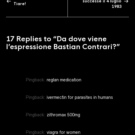
successe il 4 luglio
Tiare!
1983
17 Replies to
“Da dove viene
l’espressione Bastian Contrari?”
Pingback:
reglan medication
Pingback:
ivermectin for parasites in humans
Pingback:
zithromax 500mg
Pingback:
viagra for women