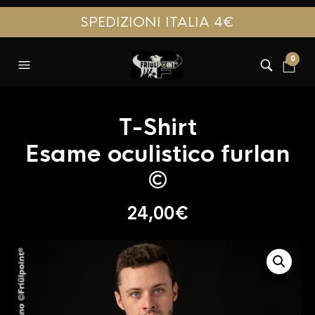
SPEDIZIONI ITALIA 4€
0
T-Shirt
Esame oculistico furlan
©
24,00
€