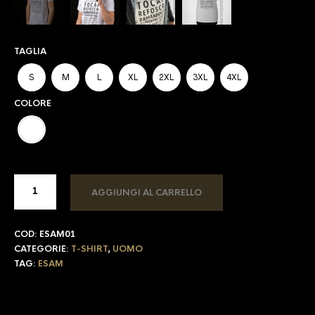
TAGLIA
S
M
L
XL
2XL
3XL
4XL
COLORE
AGGIUNGI AL CARRELLO
COD:
ESAM01
CATEGORIE:
T-SHIRT
,
UOMO
TAG:
ESAM