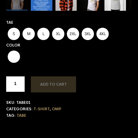
TAE
S
M
L
XL
2XL
3XL
4XL
COLOR
ADD TO CART
SKU:
TABE01
CATEGORIES:
T-SHIRT
,
OMP
TAG:
TABE