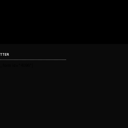
TTER
_form id="4096"]