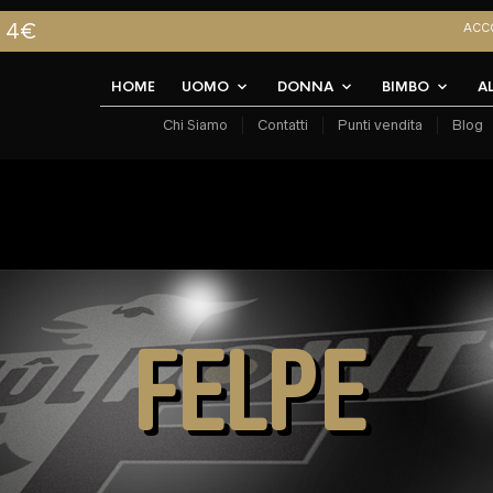
A 4€
ACC
HOME
UOMO
DONNA
BIMBO
A
Chi Siamo
Contatti
Punti vendita
Blog
FELPE