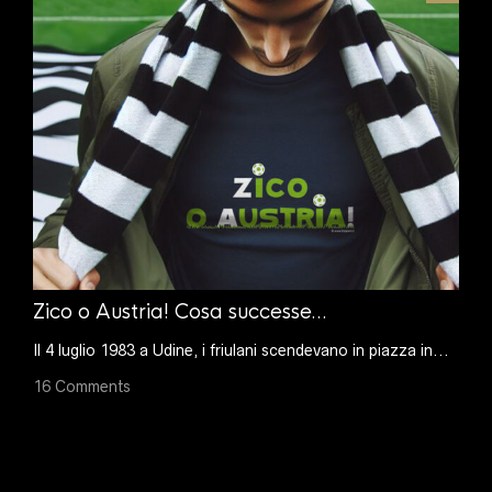
Zico o Austria! Cosa successe...
Da 
l
Il 4 luglio 1983 a Udine, i friulani scendevano in piazza in...
Una 
(nell
16 Comments
17 