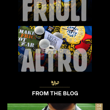
FROM THE BLOG
02
04
DIC
LUG