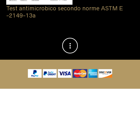
Test antimicrobico secondo norme ASTM E
-2149-13a