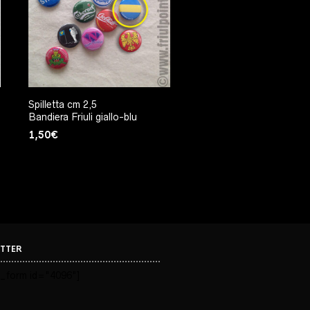
Spilletta cm 2,5
Bandiera Friuli giallo-blu
1,50
€
TTER
_form id="4096"]