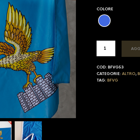
COLORE
AGG
COD:
BFVG53
CATEGORIE:
ALTRO
,
B
TAG:
BFVG