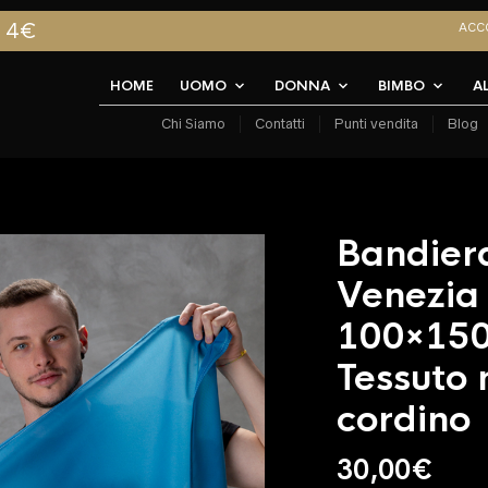
A 4€
ACC
HOME
UOMO
DONNA
BIMBO
A
Chi Siamo
Contatti
Punti vendita
Blog
Bandiera
Venezia 
100×15
Tessuto 
cordino
30,00
€