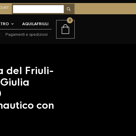
OUNT
0
LTRO
AQUILAFRIULI
Pagamenti e spedizioni
 del Friuli-
Giulia
0
nautico con