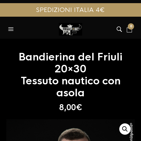
SPEDIZIONI ITALIA 4€
0
Bandierina del Friuli
20×30
Tessuto nautico con
asola
8,00
€