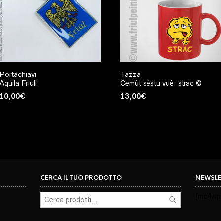
Portachiavi
Tazza
Aquila Friuli
Cemût sêstu vuê: strac ©
10,00
€
13,00
€
CERCA IL TUO PRODOTTO
NEWSLE
[mc4wp