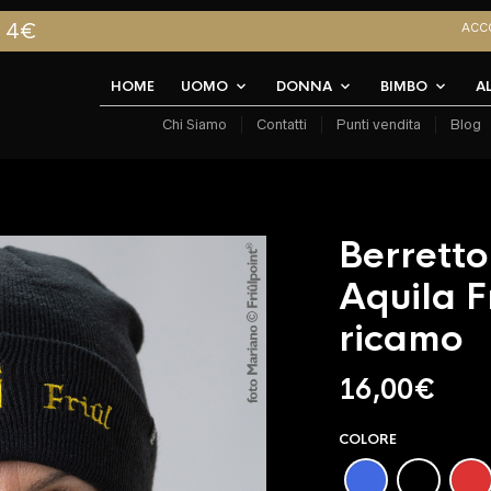
A 4€
ACC
HOME
UOMO
DONNA
BIMBO
A
Chi Siamo
Contatti
Punti vendita
Blog
Berretto
Aquila Fr
ricamo
16,00
€
COLORE