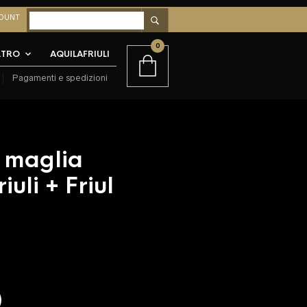
OUNT
0
LTRO
AQUILAFRIULI
Pagamenti e spedizioni
 maglia
iuli + Friul