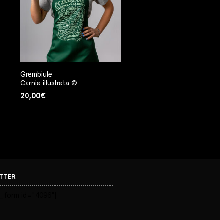
Grembiule
Carnia illustrata ©
20,00
€
TTER
_form id="4096"]