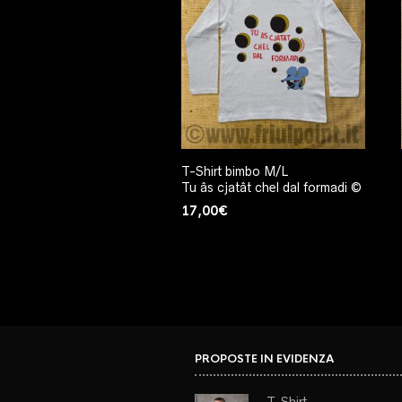
T-Shirt bimbo M/L
Tu âs cjatât chel dal formadi ©
17,00
€
PROPOSTE IN EVIDENZA
T-Shirt