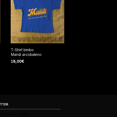
T-Shirt bimbo
Mandi arcobaleno
18,00
€
TTER
_form id="4096"]