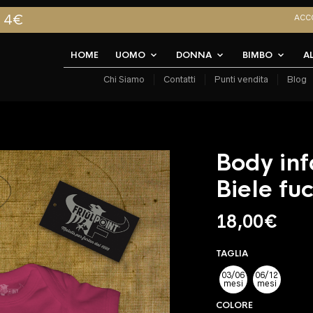
A 4€
ACC
HOME
UOMO
DONNA
BIMBO
A
Chi Siamo
Contatti
Punti vendita
Blog
Body inf
Biele fu
18,00
€
TAGLIA
03/06
06/12
mesi
mesi
COLORE