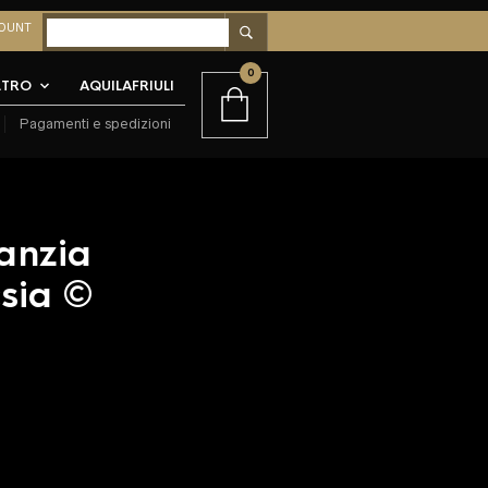
OUNT
0
LTRO
AQUILAFRIULI
Pagamenti e spedizioni
anzia
csia ©