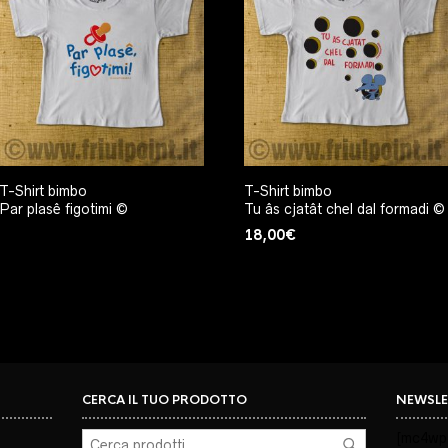
T-Shirt bimbo
T-Shirt bimbo
Par plasê figotimi ©
Tu âs cjatât chel dal formadi ©
18,00
€
CERCA IL TUO PRODOTTO
NEWSLE
[mc4wp