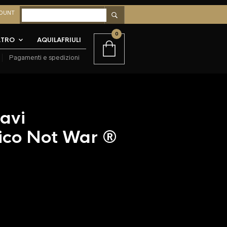
OUNT
0
LTRO
AQUILAFRIULI
Pagamenti e spedizioni
avi
ico Not War ®