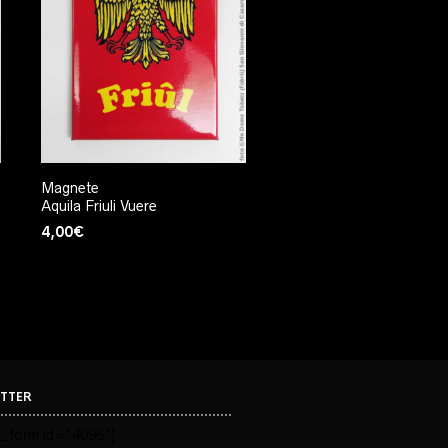
Magnete
Aquila Friuli Vuere
4,00
€
TTER
_form id="4096"]