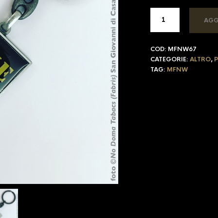
AGG
COD:
MFNW67
CATEGORIE:
ALTRO
,
P
TAG:
MFNW