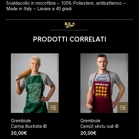
Scaldacollo in microfibra – 100% Poliestere, antibatterico –
Made in Italy – Lavare a 40 gradi
PRODOTTI CORRELATI
Grembiule
Grembiule
Carnia illustrata ©
Cemût sêstu vuê ©
20,00
€
20,00
€