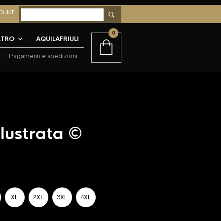
OUNT
0
LTRO
AQUILAFRIULI
Pagamenti e spedizioni
llustrata ©
XL
2XL
3XL
4XL