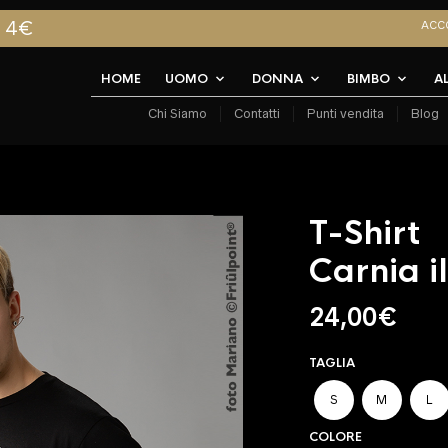
A 4€
ACC
HOME
UOMO
DONNA
BIMBO
A
Chi Siamo
Contatti
Punti vendita
Blog
T-Shirt
Carnia i
24,00
€
TAGLIA
S
M
L
COLORE