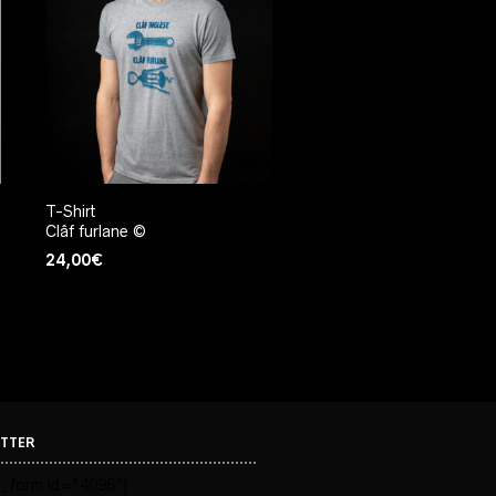
T-Shirt
Clâf furlane ©
24,00
€
TTER
_form id="4096"]