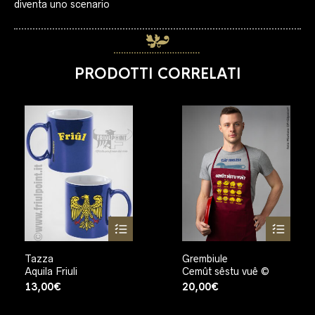
diventa uno scenario
PRODOTTI CORRELATI
Tazza
Grembiule
Aquila Friuli
Cemût sêstu vuê ©
13,00
€
20,00
€