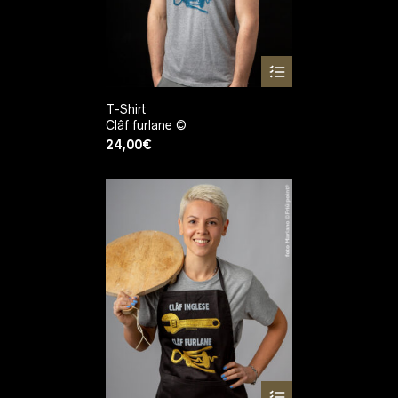
T-Shirt
Clâf furlane ©
24,00
€