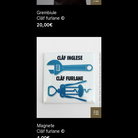
Grembiule
Clâf furlane ©
20,00
€
Magnete
Clâf furlane ©
4,00
€