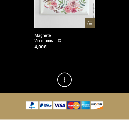
Magnete
Vin e amîs… ©
4,00
€