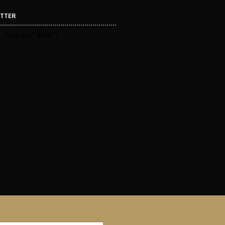
TTER
_form id="4096"]