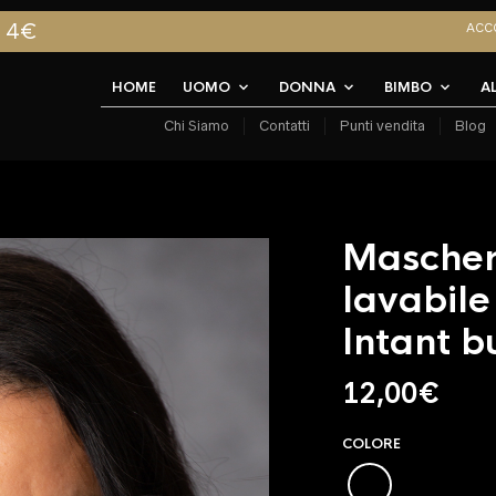
A 4€
ACC
HOME
UOMO
DONNA
BIMBO
A
Chi Siamo
Contatti
Punti vendita
Blog
Mascher
lavabile
Intant b
12,00
€
COLORE