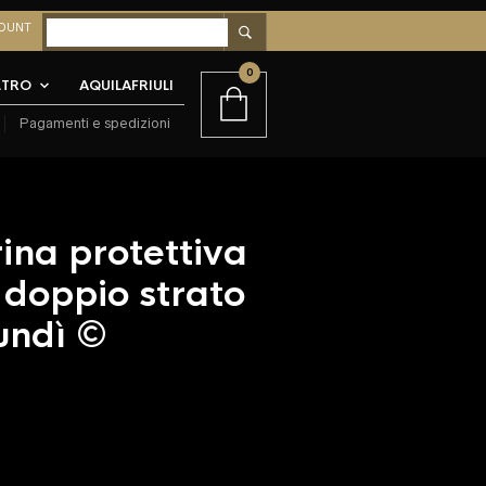
OUNT
0
LTRO
AQUILAFRIULI
Pagamenti e spedizioni
ina protettiva
 doppio strato
undì ©