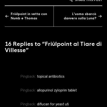
Friûlpoint in vetta con
L’uomo sbarcò
Numb e Thomas
davvero sulla Luna?
16 Replies to
“Friûlpoint al Tiare di
Villesse”
Pingback:
topical antibiotics
Pingback:
allopurinol zyloprim tablet
Pingback:
diflucan for yeast uti