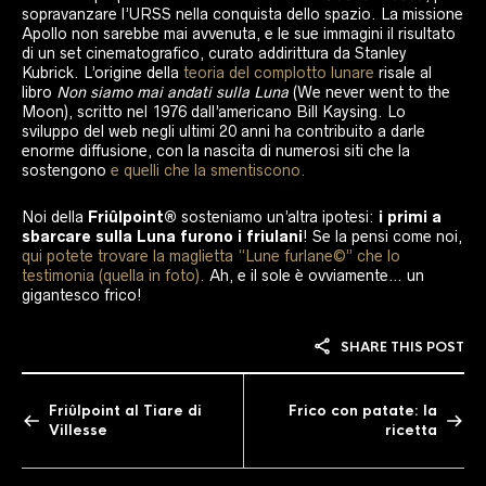
sopravanzare l’URSS nella conquista dello spazio. La missione
Apollo non sarebbe mai avvenuta, e le sue immagini il risultato
di un set cinematografico, curato addirittura da Stanley
Kubrick. L’origine della
teoria del complotto lunare
risale al
libro
Non siamo mai andati sulla Luna
(We never went to the
Moon), scritto nel 1976 dall’americano Bill Kaysing. Lo
sviluppo del web negli ultimi 20 anni ha contribuito a darle
enorme diffusione, con la nascita di numerosi siti che la
sostengono
e quelli che la smentiscono.
Noi della
Friûlpoint®
sosteniamo un’altra ipotesi:
i primi a
sbarcare sulla Luna furono i friulani
! Se la pensi come noi,
qui potete trovare la maglietta “Lune furlane©” che lo
testimonia (quella in foto).
Ah, e il sole è ovviamente… un
gigantesco frico!
SHARE THIS POST
Friûlpoint al Tiare di
Frico con patate: la
Villesse
ricetta