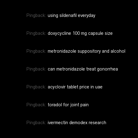
Pingback:
using sildenafil everyday
Pingback:
doxycycline 100 mg capsule size
Pingback:
metronidazole suppository and alcohol
Pingback:
can metronidazole treat gonorrhea
Pingback:
acyclovir tablet price in uae
Pingback:
toradol for joint pain
Pingback:
ivermectin demodex research