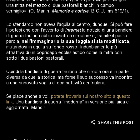
una mitra nel mezzo di due pastorali bianchi in campo
vermiglio». (O. Manin,
Memorie e notizie
, B.C.U., ms 619/1).
Lo stendardo non aveva l’aquila al centro, dunque. Si può fare
l’ipotesi che con l’avvento di
internet
la notizia di una bandiera
di guerra friulana abbia iniziato a circolare e, tramite il passa
parola,
nell’immaginario
la sua foggia si sia modificata
,
mutandosi in aquila su fondo rosso. Indubbiamente più
attrattiva di un copricapo ecclesiastico come la mitra con
sotto i due bastoni pastorali.
Quindi la bandiera di guerra friulana che circola ora è in parte
diversa da quella storica, ma forse il suo successo va incontro
a una rinnovata voglia di combattività dei friulani.
Se piace anche a voi,
potete trovarla sul nostro sito a questo
link
. Una bandiera di guerra “moderna” in versione più laica e
aggiornata. Mandi!
SHARE THIS POST