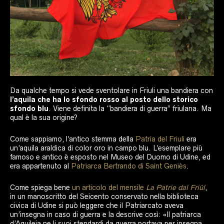
Da qualche tempo si vede sventolare in Friuli una bandiera con
l’aquila che ha lo sfondo rosso al posto dello storico
sfondo blu
. Viene definita la “bandiera di guerra” friulana. Ma
qual è la sua origine?
Come sappiamo, l’antico stemma della
Patria del Friuli
era
un’aquila araldica di color oro in campo blu. L’esemplare più
famoso e antico è esposto nel Museo del Duomo di Udine, ed
era appartenuto al
Patriarca Bertrando di Saint Geniès
.
Come spiega bene
un articolo del mensile
La Patrie dal Friûl
,
in un manoscritto del Seicento conservato nella biblioteca
civica di Udine si può leggere che il Patriarcato aveva
un’insegna in caso di guerra e la descrive così: «Il patriarca
d’Aquileia ne li suoi stendardi da guerra portava per insegna