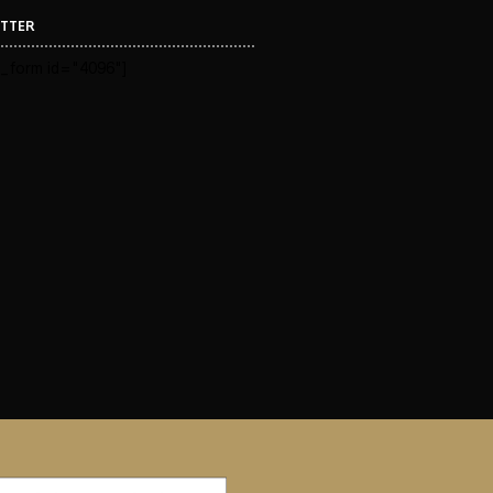
TTER
_form id="4096"]