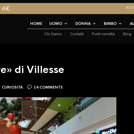
A 4€
ACC
HOME
UOMO
DONNA
BIMBO
A
Chi Siamo
Contatti
Punti vendita
Blog
e» di Villesse
CURIOSITÀ
14 COMMENTS