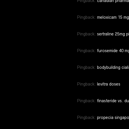
Pingback:
canadian pharmac
Pingback:
meloxicam 15 mg
Pingback:
sertraline 25mg pi
Pingback:
furosemide 40 mg
Pingback:
bodybuilding cial
Pingback:
levitra doses
Pingback:
finasteride vs. d
Pingback:
propecia singapor