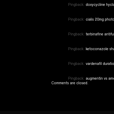
Pingback:
doxycycline hycla
Pingback:
cialis 20mg phot
Pingback:
terbinafine antif
Pingback:
ketoconazole sh
Pingback:
vardenafil durati
Pingback:
augmentin vs amo
Comments are closed.