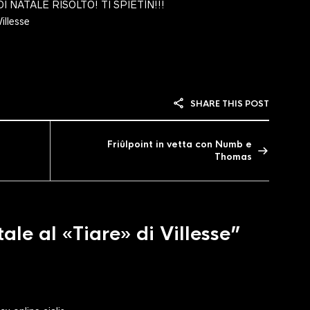
NATALE RISOLTO! TI SPIETÌN!!!
illesse
SHARE THIS POST
Friûlpoint in vetta con Numb e
Thomas
ale al «Tiare» di Villesse”