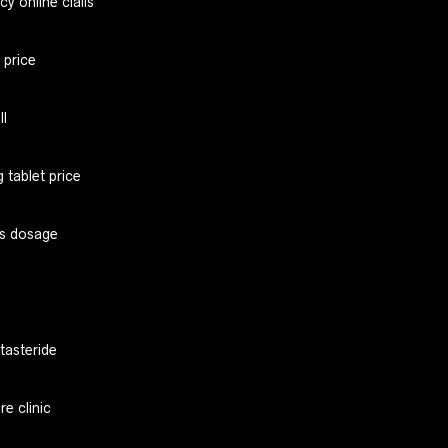
y online cialis
 price
ll
 tablet price
is dosage
utasteride
e clinic