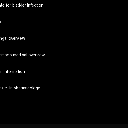
te for bladder infection
o
ungal overview
ampoo medical overview
on information
xicillin pharmacology